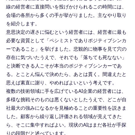
線の経営者に直接問いを投げかけられるこの時間には、
会場の各所から多くの手が挙がりました。主なやり取り
を紹介します。
意思決定の遅さに悩むという経営者には、経営者に最も
必要な資質として「ペシミストでありポジティブシンカ
ーであること」を挙げました。悲観的に物事を見て穴の
存在に気づいたうえで、それでも「落ちても死なない」
と決断できる人こそが本当のポジティブシンカーであ
る。とことん悩んで決めたら、あとは貫く。間違えたと
思えば素直に謝り、やめればよいという考えです。
複数の技術領域に手を広げているAI企業の経営者には、
多様な挑戦そのものは悪くないとしたうえで、どこが自
社最大の強みになるかを見極めることの重要性を説きま
した。顧客から繰り返し評価される領域が見えてきた
ら、そこに集中すればよい。現状のAIはまだ各社が手探
りの段階だと述べています。