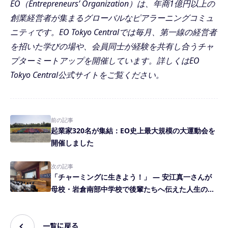
EO（Entrepreneurs’ Organization）は、年商1億円以上の
創業経営者が集まるグローバルなピアラーニングコミュ
ニティです。EO Tokyo Centralでは毎月、第一線の経営者
を招いた学びの場や、会員同士が経験を共有し合うチャ
プターミートアップを開催しています。詳しくは
EO
Tokyo Central公式サイト
をご覧ください。
前の記事
起業家320名が集結：EO史上最大規模の大運動会を
開催しました
次の記事
「チャーミングに生きよう！」 ― 安江真一さんが
母校・岩倉南部中学校で後輩たちへ伝えた人生の心
得
一覧に戻る