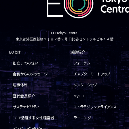
EO Tokyo Central
東京都港区西新橋１丁目２番９号 日比谷セントラルビル１４階
EOとは
活動紹介
創立までの想い
フォーラム
会長からのメッセージ
チャプターミートアップ
理事体制
メンターシップ
歴代会長紹介
My EO
サステナビリティ
ストラテジックアライアンス
EOで活躍する女性経営者
ラーニング
メンバーインタビュー