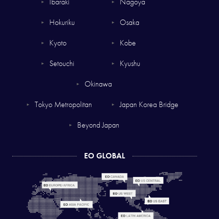
Ibaraki
Nagoya
▼
▼
Hokuriku
Osaka
▼
▼
Kyoto
Kobe
▼
▼
Setouchi
Kyushu
▼
▼
Okinawa
▼
Tokyo Metropolitan
Japan Korea Bridge
▼
▼
Beyond Japan
▼
EO GLOBAL