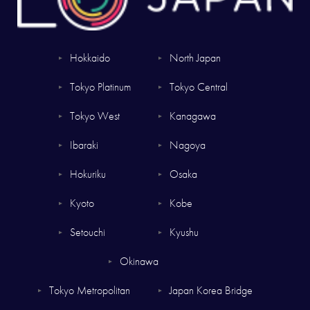
Hokkaido
North Japan
▼
▼
Tokyo Platinum
Tokyo Central
▼
▼
Tokyo West
Kanagawa
▼
▼
Ibaraki
Nagoya
▼
▼
Hokuriku
Osaka
▼
▼
Kyoto
Kobe
▼
▼
Setouchi
Kyushu
▼
▼
Okinawa
▼
Tokyo Metropolitan
Japan Korea Bridge
▼
▼