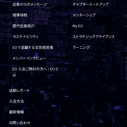
会長からのメッセージ
チャプターミートアップ
理事体制
メンターシップ
歴代会長紹介
My EO
サステナビリティ
ストラテジックアライアンス
EOで活躍する女性経営者
ラーニング
メンバーインタビュー
EO 入会ご検討の方へ / EOと
は
活動レポート
入会方法
最新情報
お問い合わせ