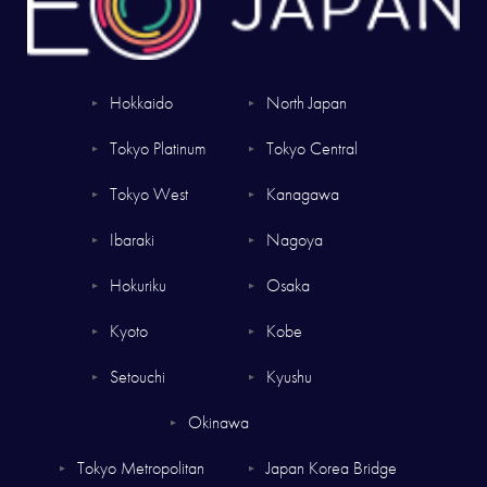
Hokkaido
North Japan
▼
▼
Tokyo Platinum
Tokyo Central
▼
▼
Tokyo West
Kanagawa
▼
▼
Ibaraki
Nagoya
▼
▼
Hokuriku
Osaka
▼
▼
Kyoto
Kobe
▼
▼
Setouchi
Kyushu
▼
▼
Okinawa
▼
Tokyo Metropolitan
Japan Korea Bridge
▼
▼