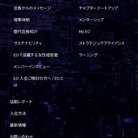
会長からのメッセージ
チャプターミートアップ
理事体制
メンターシップ
歴代会長紹介
My EO
サステナビリティ
ストラテジックアライアンス
EOで活躍する女性経営者
ラーニング
メンバーインタビュー
EO 入会ご検討の方へ / EOと
は
活動レポート
入会方法
最新情報
お問い合わせ