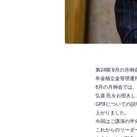
第24期 8月の月
年金積立金管理運用独
8月の月例会では、
弘道 氏をお招きし
GPIFについての
上がりました。
今回はご講演の半
これからのリーダ