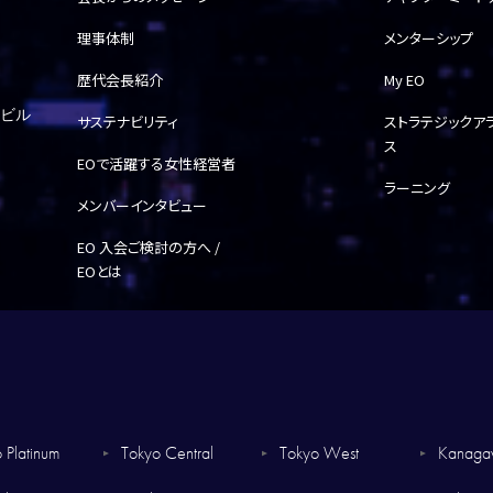
理事体制
メンターシップ
歴代会長紹介
My EO
ルビル
サステナビリティ
ストラテジックア
ス
EOで活躍する女性経営者
ラーニング
メンバーインタビュー
EO 入会ご検討の方へ /
EOとは
 Platinum
Tokyo Central
Tokyo West
Kanag
▼
▼
▼