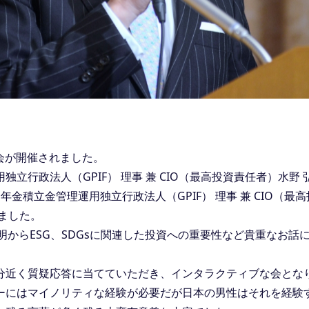
例会が開催されました。
立行政法人（GPIF） 理事 兼 CIO（最高投資責任者）水野 弘
年金積立金管理運用独立行政法人（GPIF） 理事 兼 CIO（最
ました。
説明からESG、SDGsに関連した投資への重要性など貴重なお話
分近く質疑応答に当てていただき、インタラクティブな会とな
ーにはマイノリティな経験が必要だが日本の男性はそれを経験