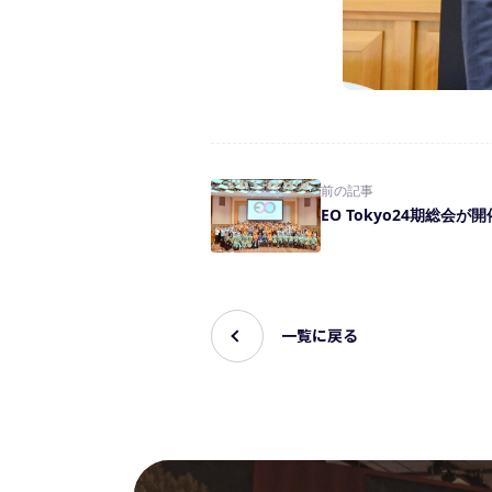
前の記事
EO Tokyo24期総会
一覧に戻る